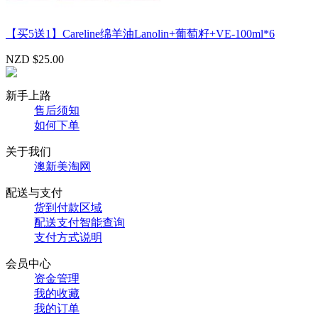
【买5送1】Careline绵羊油Lanolin+葡萄籽+VE-100ml*6
NZD $25.00
新手上路
售后须知
如何下单
关于我们
澳新美淘网
配送与支付
货到付款区域
配送支付智能查询
支付方式说明
会员中心
资金管理
我的收藏
我的订单