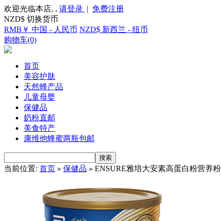
欢迎光临本店, ,
请登录
|
免费注册
NZD$ 切换货币
RMB￥ 中国 - 人民币
NZD$ 新西兰 - 纽币
购物车(0)
首页
美容护肤
天然蜂产品
儿童母婴
保健品
奶粉直邮
美食特产
康维他蜂蜜两瓶包邮
当前位置:
首页
保健品
ENSURE雅培大安素高蛋白粉营养粉-8
>
>