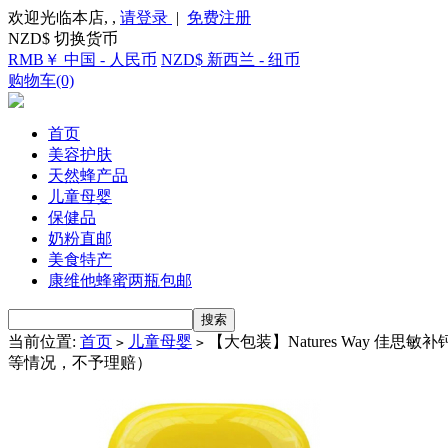
欢迎光临本店, ,
请登录
|
免费注册
NZD$ 切换货币
RMB￥ 中国 - 人民币
NZD$ 新西兰 - 纽币
购物车(0)
首页
美容护肤
天然蜂产品
儿童母婴
保健品
奶粉直邮
美食特产
康维他蜂蜜两瓶包邮
当前位置:
首页
儿童母婴
【大包装】Natures Way 佳
>
>
等情况，不予理赔）