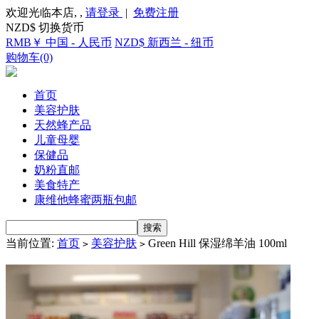
欢迎光临本店, ,
请登录
|
免费注册
NZD$ 切换货币
RMB￥ 中国 - 人民币
NZD$ 新西兰 - 纽币
购物车(0)
首页
美容护肤
天然蜂产品
儿童母婴
保健品
奶粉直邮
美食特产
康维他蜂蜜两瓶包邮
当前位置:
首页
美容护肤
Green Hill 保湿绵羊油 100ml
>
>