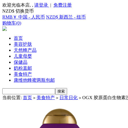
欢迎光临本店, ,
请登录
|
免费注册
NZD$ 切换货币
RMB￥ 中国 - 人民币
NZD$ 新西兰 - 纽币
购物车(0)
首页
美容护肤
天然蜂产品
儿童母婴
保健品
奶粉直邮
美食特产
康维他蜂蜜两瓶包邮
当前位置:
首页
美食特产
日常日化
OGX 胶原蛋白生物素洗
>
>
>