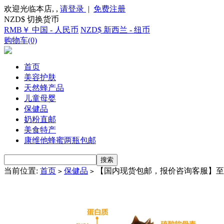
欢迎光临本店, ,
请登录
|
免费注册
NZD$ 切换货币
RMB￥ 中国 - 人民币
NZD$ 新西兰 - 纽币
购物车(0)
首页
美容护肤
天然蜂产品
儿童母婴
保健品
奶粉直邮
美食特产
康维他蜂蜜两瓶包邮
当前位置:
首页
保健品
【国内现货包邮，报价咨询客服】至尊南
>
>