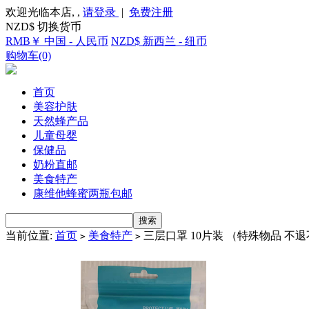
欢迎光临本店, ,
请登录
|
免费注册
NZD$ 切换货币
RMB￥ 中国 - 人民币
NZD$ 新西兰 - 纽币
购物车(0)
首页
美容护肤
天然蜂产品
儿童母婴
保健品
奶粉直邮
美食特产
康维他蜂蜜两瓶包邮
当前位置:
首页
美食特产
三层口罩 10片装 （特殊物品 不
>
>