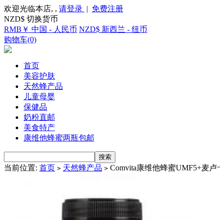
欢迎光临本店, ,
请登录
|
免费注册
NZD$ 切换货币
RMB￥ 中国 - 人民币
NZD$ 新西兰 - 纽币
购物车(0)
首页
美容护肤
天然蜂产品
儿童母婴
保健品
奶粉直邮
美食特产
康维他蜂蜜两瓶包邮
当前位置:
首页
天然蜂产品
Comvita康维他蜂蜜UMF5+麦卢卡蜂
>
>