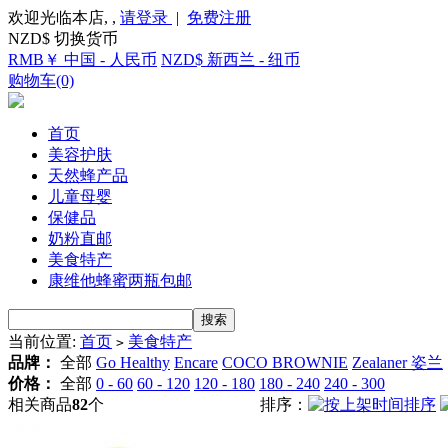
欢迎光临本店, ,
请登录
|
免费注册
NZD$ 切换货币
RMB￥ 中国 - 人民币
NZD$ 新西兰 - 纽币
购物车(0)
首页
美容护肤
天然蜂产品
儿童母婴
保健品
奶粉直邮
美食特产
康维他蜂蜜两瓶包邮
当前位置:
首页
美食特产
>
品牌：
全部
Go Healthy
Encare
COCO BROWNIE
Zealaner 姿兰
价格：
全部
0 - 60
60 - 120
120 - 180
180 - 240
240 - 300
相关商品
82
个
排序：